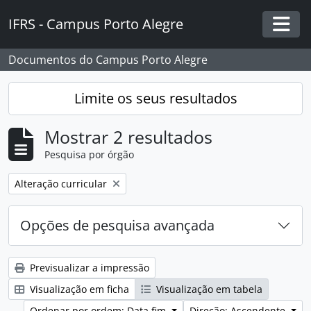
Skip to main content
IFRS - Campus Porto Alegre
Togg
Documentos do Campus Porto Alegre
Limite os seus resultados
Mostrar 2 resultados
Pesquisa por órgão
Remover filtro:
Alteração curricular
Opções de pesquisa avançada
Previsualizar a impressão
Visualização em ficha
Visualização em tabela
Ordenar por ordem: Data fim
Direção: Ascendente