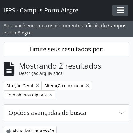
Skip to main content
IFRS - Campus Porto Alegre
Togg
Aqui você encontra os documentos oficiais do Campus
Porto Alegre.
Limite seus resultados por:
Mostrando 2 resultados
Descrição arquivística
Remover filtro:
Remover filtro:
Direção Geral
Alteração curricular
Remover filtro:
Com objetos digitais
Opções avançadas de busca
Visualizar impressão