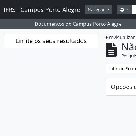
Skip to main content
Pesq
IFRS - Campus Porto Alegre
Opçõ
Navegar
Documentos do Campus Porto Alegre
Previsualiza
Limite os seus resultados
Nã
Pesqui
Remover filtro
Fabrício Sobr
Opções d