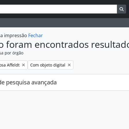
uisar
es de busca
Bu
r a impressão
Fechar
o foram encontrados resultad
sa por órgão
:
Remover filtro:
osa Affeldt
Com objeto digital
e pesquisa avançada