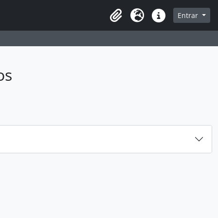
sque na página de navegação
Entrar
Idioma
Ligações rápidas
os