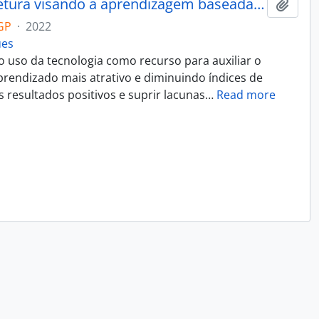
TryCatch: um modelo de arquitetura visando a aprendizagem baseada em problemas
Add t
GP
·
2022
ues
 uso da tecnologia como recurso para auxiliar o
rendizado mais atrativo e diminuindo índices de
 resultados positivos e suprir lacunas
…
Read more