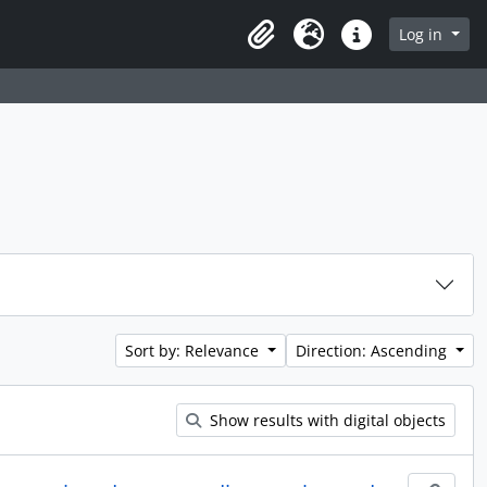
rch in browse page
Log in
Clipboard
Language
Quick links
Sort by: Relevance
Direction: Ascending
Show results with digital objects