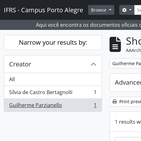
Skip to main content
Sear
IFRS - Campus Porto Alegre
Search
Browse
Aqui você encontra os documentos oficiais
Sho
Narrow your results by:
AAArch
Creator
Remove filter:
Guilherme Pa
All
Advanced
Sílvia de Castro Bertagnolli
1
, 1 results
Print prev
Guilherme Parzianello
1
, 1 results
1 results w