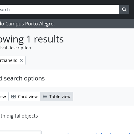
ch
 options
Sea
 do Campus Porto Alegre.
wing 1 results
ival description
rzianello
 search options
iew
Card view
Table view
ith digital objects