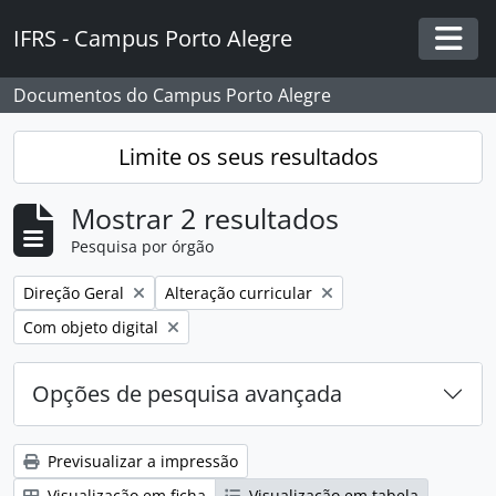
Skip to main content
IFRS - Campus Porto Alegre
Togg
Documentos do Campus Porto Alegre
Limite os seus resultados
Mostrar 2 resultados
Pesquisa por órgão
Remover filtro:
Remover filtro:
Direção Geral
Alteração curricular
Remover filtro:
Com objeto digital
Opções de pesquisa avançada
Previsualizar a impressão
Visualização em ficha
Visualização em tabela