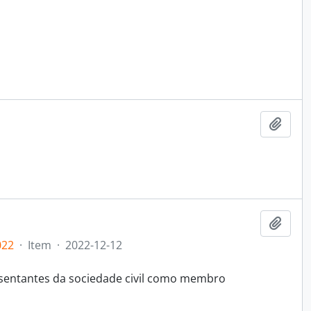
Adici
Adici
022
·
Item
·
2022-12-12
esentantes da sociedade civil como membro