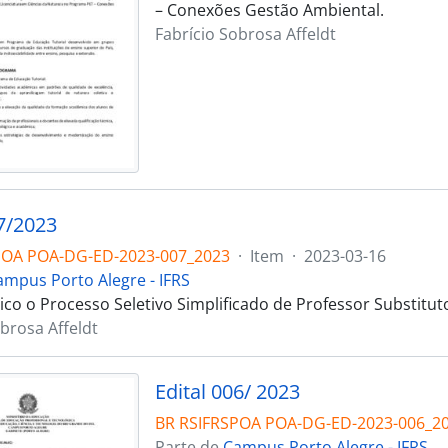
– Conexões Gestão Ambiental.
Fabrício Sobrosa Affeldt
07/2023
POA POA-DG-ED-2023-007_2023
·
Item
·
2023-03-16
ampus Porto Alegre - IFRS
co o Processo Seletivo Simplificado de Professor Substituto
brosa Affeldt
Edital 006/ 2023
BR RSIFRSPOA POA-DG-ED-2023-006_2
Parte de
Campus Porto Alegre - IFRS