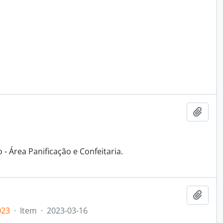
Adici
 - Área Panificação e Confeitaria.
Adici
023
·
Item
·
2023-03-16