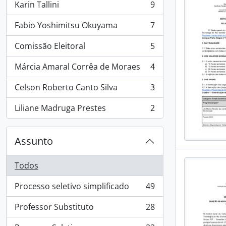
Karin Tallini
9
, 9 resultados
Fabio Yoshimitsu Okuyama
7
, 7 resultados
Comissão Eleitoral
5
, 5 resultados
Márcia Amaral Corrêa de Moraes
4
, 4 resultados
Celson Roberto Canto Silva
3
, 3 resultados
Liliane Madruga Prestes
2
, 2 resultados
Assunto
Todos
Processo seletivo simplificado
49
, 49 resultados
Professor Substituto
28
, 28 resultados