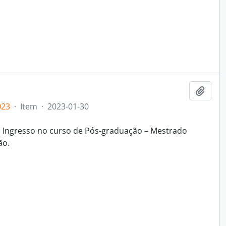
Adici
023
·
Item
·
2023-01-30
a Ingresso no curso de Pós-graduação – Mestrado
ão.