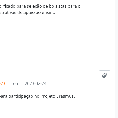
lificado para seleção de bolsistas para o
trativas de apoio ao ensino.
Adici
023
·
Item
·
2023-02-24
para participação no Projeto Erasmus.