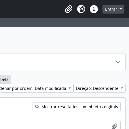
sque na página de navegação
Entrar
Idioma
Ligações rápidas
abela
denar por ordem: Data modificada
Direção: Descendente
Mostrar resultados com objetos digitais
Adici