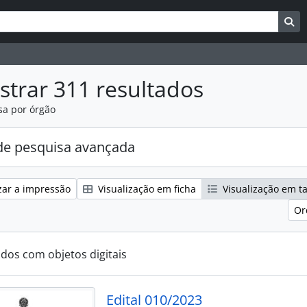
uisar
es de busca
Bu
trar 311 resultados
sa por órgão
e pesquisa avançada
zar a impressão
Visualização em ficha
Visualização em t
Or
ados com objetos digitais
Edital 010/2023