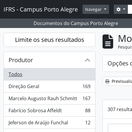
Skip to main content
Pesq
IFRS - Campus Porto Alegre
Opçõ
Navegar
Documentos do Campus Porto Alegre
Mos
Limite os seus resultados
Pesqui
Produtor
Opções d
Todos
Previsuali
Direção Geral
169
, 169 resultados
Marcelo Augusto Rauh Schmitt
167
, 167 resultados
307 result
Fabrício Sobrosa Affeldt
88
, 88 resultados
Jeferson de Araújo Funchal
12
, 12 resultados