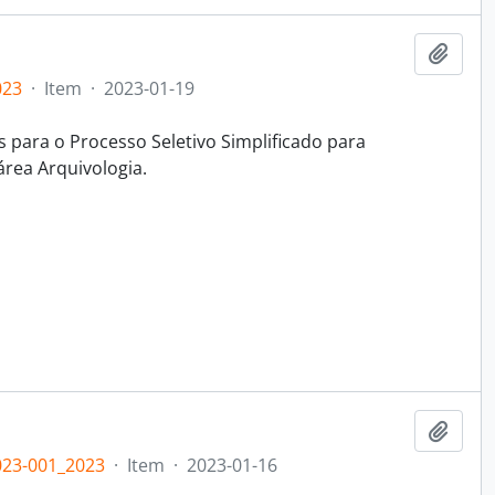
Adici
023
·
Item
·
2023-01-19
s para o Processo Seletivo Simplificado para
área Arquivologia.
Adici
23-001_2023
·
Item
·
2023-01-16