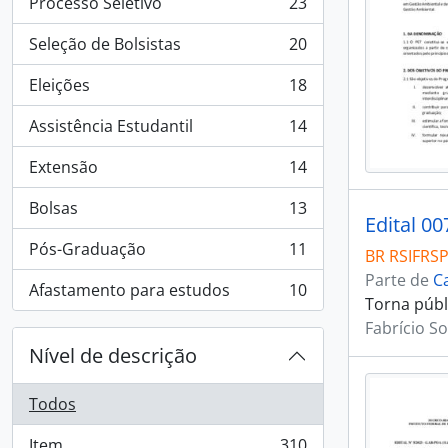
Processo Seletivo
23
, 23 resultados
Seleção de Bolsistas
20
, 20 resultados
Eleições
18
, 18 resultados
Assistência Estudantil
14
, 14 resultados
Extensão
14
, 14 resultados
Bolsas
13
, 13 resultados
Edital 0
Pós-Graduação
11
BR RSIFRS
, 11 resultados
Parte de
C
Afastamento para estudos
10
, 10 resultados
Torna públi
Fabrício So
Nível de descrição
Todos
Item
310