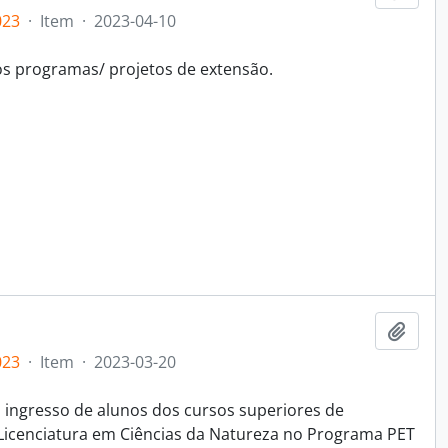
023
·
Item
·
2023-04-10
nos programas/ projetos de extensão.
Adici
023
·
Item
·
2023-03-20
a ingresso de alunos dos cursos superiores de
Licenciatura em Ciências da Natureza no Programa PET