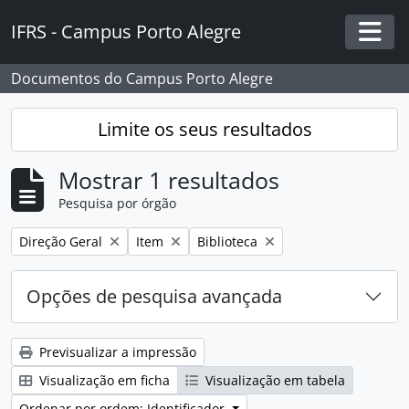
Skip to main content
IFRS - Campus Porto Alegre
Togg
Documentos do Campus Porto Alegre
Limite os seus resultados
Mostrar 1 resultados
Pesquisa por órgão
Remover filtro:
Remover filtro:
Remover filtro:
Direção Geral
Item
Biblioteca
Opções de pesquisa avançada
Previsualizar a impressão
Visualização em ficha
Visualização em tabela
Ordenar por ordem: Identificador