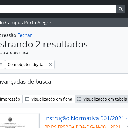
ar
es de busca
Bu
 do Campus Porto Alegre.
mpressão
Fechar
strando 2 resultados
ão arquivística
:
Remover filtro:
Com objetos digitais
avançadas de busca
 impressão
Visualização em ficha
Visualização em tabela
Instrução Normativa 001/2021 
BR RSIFRSPOA POA-DG-IN-001_2021
·