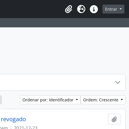
sque na página de navegação
Entrar
Idioma
Atalhos
Ordenar por: Identificador
Ordem: Crescente
- revogado
Adici
Item
·
2021-12-23