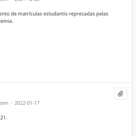
nto de matrículas estudantis represadas pelas
demia.
Adici
Item
·
2022-01-17
21.