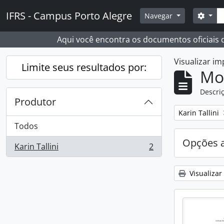
Skip to main content
Busc
IFRS - Campus Porto Alegre
Opçõ
Navegar
Aqui você encontra os documentos oficiais
Visualizar i
Limite seus resultados por:
Mo
Descriç
Produtor
Remover filtro
Karin Tallini
Todos
Opções 
Karin Tallini
2
, 2 resultados
Visualizar