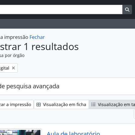
uisar
es de busca
Bu
r a impressão
Fechar
trar 1 resultados
sa por órgão
:
gital
e pesquisa avançada
zar a impressão
Visualização em ficha
Visualização em t
Aula de laboratório