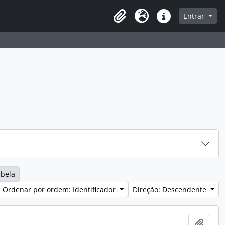
sque na página de navegação
Entrar
Idioma
Ligações rápidas
abela
Ordenar por ordem: Identificador
Direção: Descendente
Adici