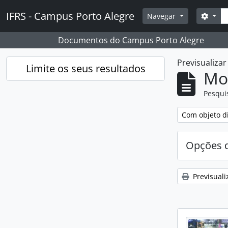
Skip to main content
Pesq
IFRS - Campus Porto Alegre
Opçõ
Navegar
Documentos do Campus Porto Alegre
Previsualiza
Limite os seus resultados
Mos
Pesqui
Remover filtro
Com objeto di
Opções d
Previsuali