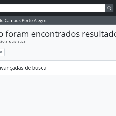
ar
es de busca
Bu
 do Campus Porto Alegre.
o foram encontrados resultad
ão arquivística
:
avançadas de busca