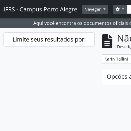
Skip to main content
Busc
IFRS - Campus Porto Alegre
Opçõ
Navegar
Aqui você encontra os documentos oficiais
Nã
Limite seus resultados por:
Descriç
Remover filtro
Karin Tallini
Opções 