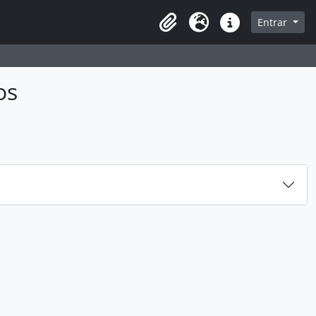
sque na página de navegação
Entrar
Idioma
Atalhos
os