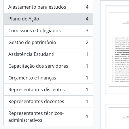
Afastamento para estudos
4
, 4 resultados
Plano de Ação
4
, 4 resultados
Comissões e Colegiados
3
, 3 resultados
Gestão de patrimônio
2
, 2 resultados
Assistência Estudantil
1
, 1 resultados
Capacitação dos servidores
1
, 1 resultados
Orçamento e finanças
1
, 1 resultados
Representantes discentes
1
, 1 resultados
Representantes docentes
1
, 1 resultados
Representantes técnicos-
1
, 1 resultados
administrativos