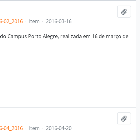
Adici
6-02_2016
·
Item
·
2016-03-16
 do Campus Porto Alegre, realizada em 16 de março de
Adici
6-04_2016
·
Item
·
2016-04-20