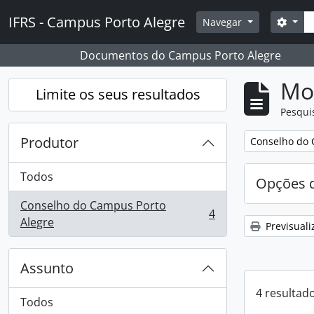
Skip to main content
Pesq
IFRS - Campus Porto Alegre
Opçõ
Navegar
Documentos do Campus Porto Alegre
Mos
Limite os seus resultados
Pesqui
Produtor
Remover filtro
Conselho do 
Todos
Opções d
Conselho do Campus Porto
4
, 4 resultados
Alegre
Previsuali
Assunto
4 resultad
Todos