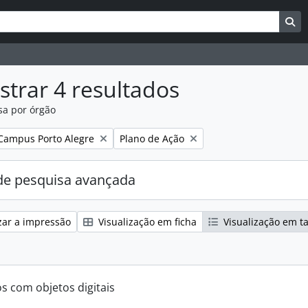
uisar
es de busca
Bu
trar 4 resultados
sa por órgão
:
Remover filtro:
Campus Porto Alegre
Plano de Ação
e pesquisa avançada
zar a impressão
Visualização em ficha
Visualização em t
os com objetos digitais