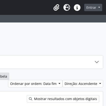
sque na página de navegação
Entrar
Idioma
Ligações rápidas
abela
Ordenar por ordem: Data fim
Direção: Ascendente
Mostrar resultados com objetos digitais