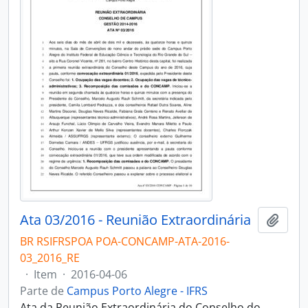
Ata 03/2016 - Reunião Extraordinária
Adici
BR RSIFRSPOA POA-CONCAMP-ATA-2016-
03_2016_RE
·
Item
·
2016-04-06
Parte de
Campus Porto Alegre - IFRS
Ata da Reunião Extraordinária do Conselho do