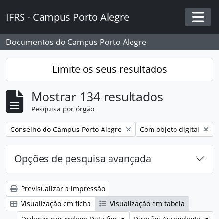
Skip to main content
IFRS - Campus Porto Alegre
Togg
Documentos do Campus Porto Alegre
Limite os seus resultados
Mostrar 134 resultados
Pesquisa por órgão
Remover filtro:
Remover filtro:
Conselho do Campus Porto Alegre
Com objeto digital
Opções de pesquisa avançada
Previsualizar a impressão
Visualização em ficha
Visualização em tabela
Ordenar por ordem: Data fim
Direção: Ascendente