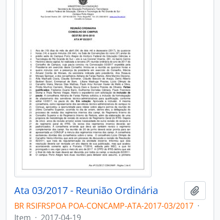
Ata 03/2017 - Reunião Ordinária
Adici
BR RSIFRSPOA POA-CONCAMP-ATA-2017-03/2017
·
Item
·
2017-04-19