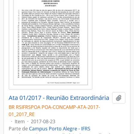
Ata 01/2017 - Reunião Extraordinária
Adici
BR RSIFRSPOA POA-CONCAMP-ATA-2017-
01_2017_RE
·
Item
·
2017-08-23
Parte de
Campus Porto Alegre - IFRS