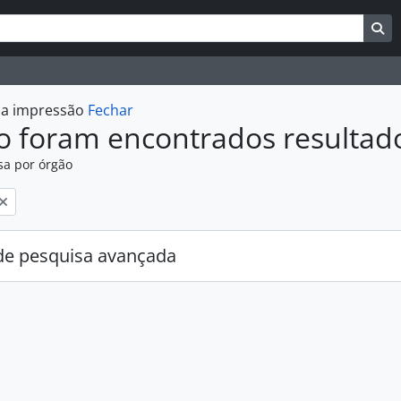
uisar
es de busca
Bu
r a impressão
Fechar
o foram encontrados resultad
sa por órgão
:
e pesquisa avançada