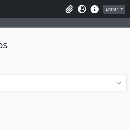
sque na página de navegação
Entrar
Idioma
Ligações rápidas
os