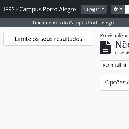
Skip to main content
Pesq
IFRS - Campus Porto Alegre
Opçõ
Navegar
Documentos do Campus Porto Alegre
Previsualiza
Limite os seus resultados
Nã
Pesqui
Remover filtro
Karin Tallini
Opções d