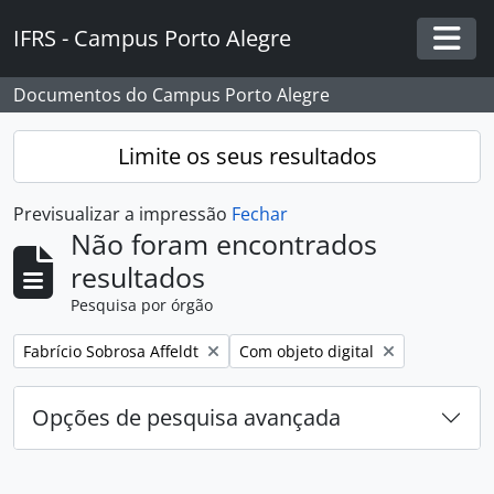
Skip to main content
IFRS - Campus Porto Alegre
Togg
Documentos do Campus Porto Alegre
Limite os seus resultados
Previsualizar a impressão
Fechar
Não foram encontrados
resultados
Pesquisa por órgão
Remover filtro:
Remover filtro:
Fabrício Sobrosa Affeldt
Com objeto digital
Opções de pesquisa avançada