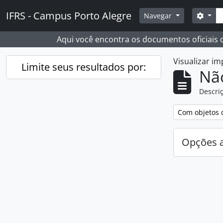
Skip to main content
Busc
IFRS - Campus Porto Alegre
Opçõ
Navegar
Aqui você encontra os documentos oficiais
Visualizar i
Limite seus resultados por:
Nã
Descriç
Remover filtro
Com objetos d
Opções 