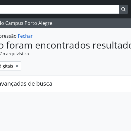
ar
es de busca
Bu
 do Campus Porto Alegre.
mpressão
Fechar
o foram encontrados resultad
ão arquivística
:
igitais
avançadas de busca