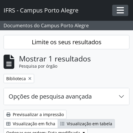
Skip to main content
IFRS - Campus Porto Alegre
Togg
Documentos do Campus Porto Alegre
Limite os seus resultados
Mostrar 1 resultados
Pesquisa por órgão
Remover filtro:
Biblioteca
Opções de pesquisa avançada
Previsualizar a impressão
Visualização em ficha
Visualização em tabela
Ordenar por ordem: Data modificada