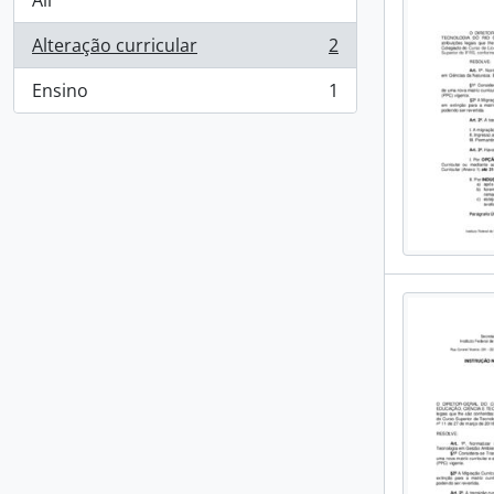
All
Alteração curricular
2
, 2 results
Ensino
1
, 1 results