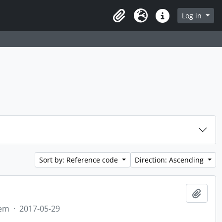
rch in browse page
Log in
Clipboard
Language
Quick links
Sort by: Reference code
Direction: Ascending
Add t
tem
·
2017-05-29