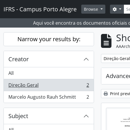
Skip to main content
Sear
IFRS - Campus Porto Alegre
Search
Browse
Aqui você encontra os documentos oficiais
Sho
Narrow your results by:
AAArch
Creator
Remove filter:
Direção Geral
All
Advanced
Direção Geral
2
, 2 results
Print prev
Marcelo Augusto Rauh Schmitt
2
, 2 results
Subject