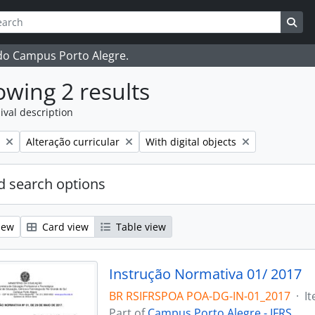
ch
 options
Sea
 do Campus Porto Alegre.
wing 2 results
ival description
Remove filter:
Remove filter:
Alteração curricular
With digital objects
 search options
iew
Card view
Table view
Instrução Normativa 01/ 2017
BR RSIFRSPOA POA-DG-IN-01_2017
·
I
Part of
Campus Porto Alegre - IFRS