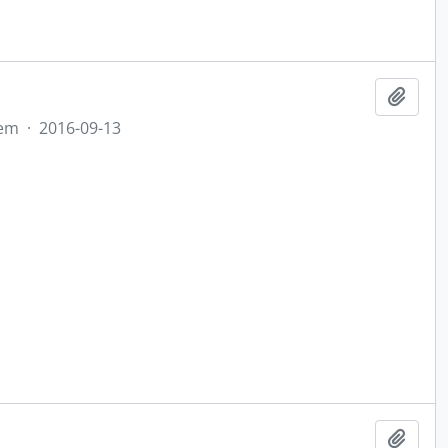
Add t
tem
·
2016-09-13
Add t