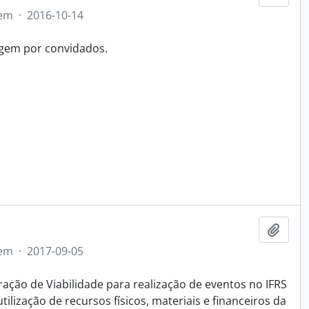
tem
·
2016-10-14
agem por convidados.
Add t
tem
·
2017-09-05
ação de Viabilidade para realização de eventos no IFRS
lização de recursos físicos, materiais e financeiros da