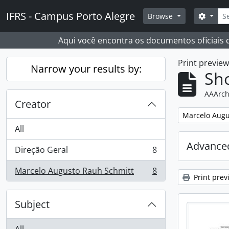
Skip to main content
Sear
IFRS - Campus Porto Alegre
Search
Browse
Aqui você encontra os documentos oficiais
Print previe
Narrow your results by:
Sho
AAArch
Creator
Remove filter:
Marcelo Augu
All
Advanced
Direção Geral
8
, 8 results
Marcelo Augusto Rauh Schmitt
8
, 8 results
Print prev
Subject