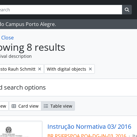
ch
 options
Sea
 do Campus Porto Alegre.
w
Close
wing 8 results
ival description
Remove filter:
sto Rauh Schmitt
With digital objects
 search options
iew
Card view
Table view
Instrução Normativa 03/ 2016
BR RSIFRSPOA POA-DG-IN-03_2016
·
I