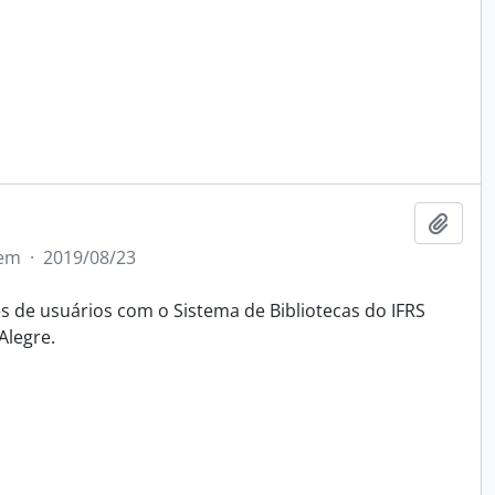
Add t
tem
·
2019/08/23
 de usuários com o Sistema de Bibliotecas do IFRS
Alegre.