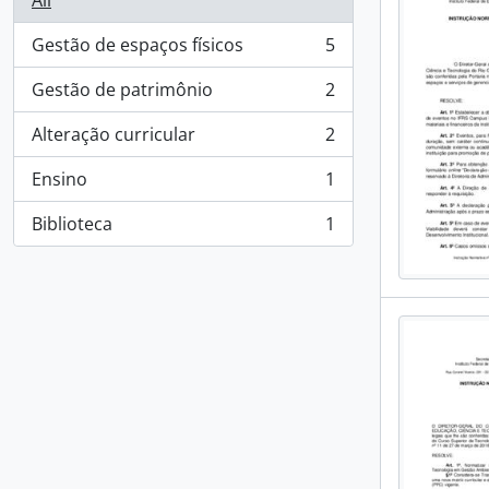
All
Gestão de espaços físicos
5
, 5 results
Gestão de patrimônio
2
, 2 results
Alteração curricular
2
, 2 results
Ensino
1
, 1 results
Biblioteca
1
, 1 results