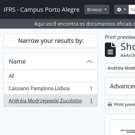
Skip to main content
Sear
IFRS - Campus Porto Alegre
Search
Browse
Aqui você encontra os documentos oficiais
Print previe
Narrow your results by:
Sho
AAArch
Name
Remove filter:
Andréia Modr
All
Advanced
Cassiano Pamplona Lisboa
1
, 1 results
Andréia Modrzejewski Zucolotto
1
, 1 results
Print prev