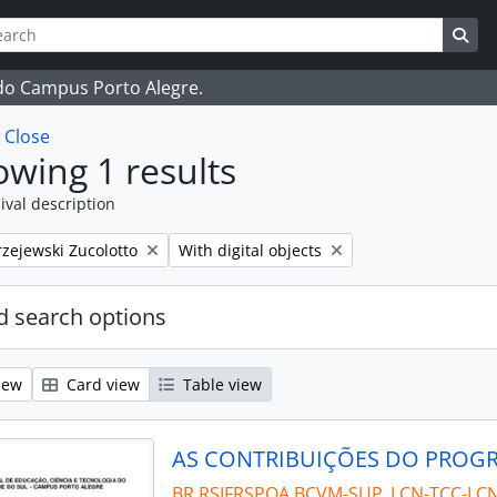
ch
 options
Sea
 do Campus Porto Alegre.
w
Close
wing 1 results
ival description
Remove filter:
zejewski Zucolotto
With digital objects
 search options
iew
Card view
Table view
BR RSIFRSPOA BCVM-SUP_LCN-TCC-LCN