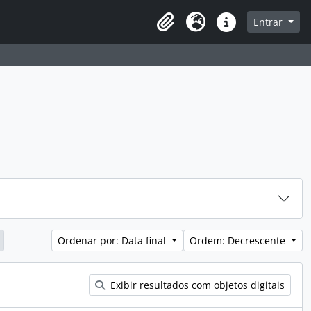
sque na página de navegação
Entrar
Idioma
Atalhos
Ordenar por: Data final
Ordem: Decrescente
Exibir resultados com objetos digitais