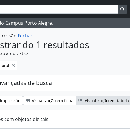
ar
es de busca
Bu
 do Campus Porto Alegre.
mpressão
Fechar
strando 1 resultados
ão arquivística
:
toral
avançadas de busca
 impressão
Visualização em ficha
Visualização em tabela
os com objetos digitais