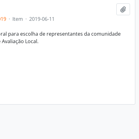
Adici
019
·
Item
·
2019-06-11
toral para escolha de representantes da comunidade
Avaliação Local.