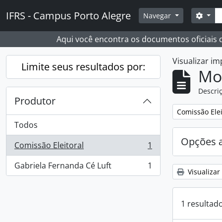
Skip to main content
Busc
IFRS - Campus Porto Alegre
Opçõ
Navegar
Aqui você encontra os documentos oficiais
Visualizar i
Limite seus resultados por:
Mo
Descriç
Produtor
Remover filtro
Comissão Elei
Todos
Opções 
Comissão Eleitoral
1
, 1 resultados
Gabriela Fernanda Cé Luft
1
, 1 resultados
Visualizar
1 resultad