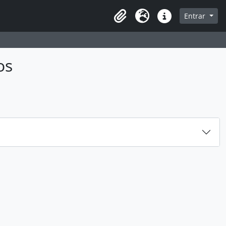
sque na página de navegação
Entrar
Idioma
Ligações rápidas
os