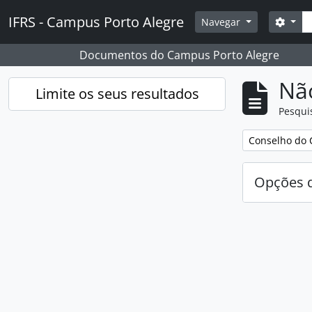
Skip to main content
Pesq
IFRS - Campus Porto Alegre
Opçõ
Navegar
Documentos do Campus Porto Alegre
Nã
Limite os seus resultados
Pesqui
Remover filtro
Conselho do 
Opções d