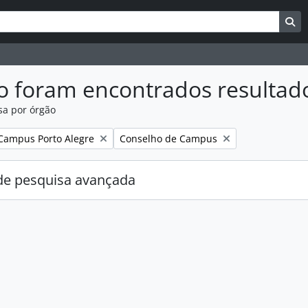
uisar
es de busca
Bu
o foram encontrados resultad
sa por órgão
:
Remover filtro:
Campus Porto Alegre
Conselho de Campus
e pesquisa avançada