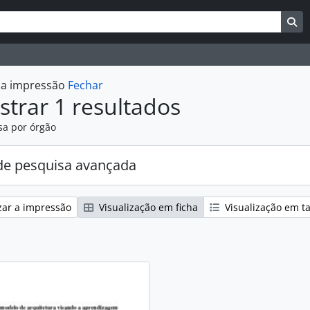
uisar
es de busca
Bu
r a impressão
Fechar
trar 1 resultados
sa por órgão
e pesquisa avançada
zar a impressão
Visualização em ficha
Visualização em t