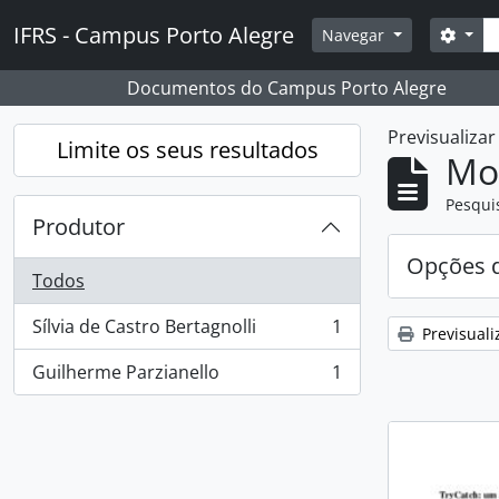
Skip to main content
Pesq
IFRS - Campus Porto Alegre
Opçõ
Navegar
Documentos do Campus Porto Alegre
Previsualiza
Limite os seus resultados
Mos
Pesqui
Produtor
Opções d
Todos
Sílvia de Castro Bertagnolli
1
Previsuali
, 1 resultados
Guilherme Parzianello
1
, 1 resultados