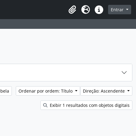
sque na página de navegação
Entrar
Idioma
Ligações rápidas
abela
Ordenar por ordem: Título
Direção: Ascendente
Exibir 1 resultados com objetos digitais