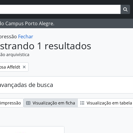
ar
es de busca
Bu
 do Campus Porto Alegre.
mpressão
Fechar
strando 1 resultados
ão arquivística
:
osa Affeldt
avançadas de busca
 impressão
Visualização em ficha
Visualização em tabela