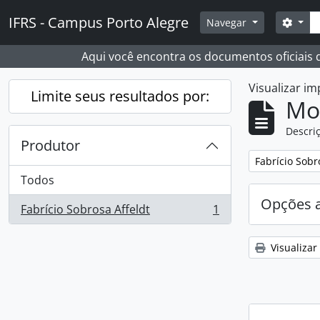
Skip to main content
Busc
IFRS - Campus Porto Alegre
Opçõ
Navegar
Aqui você encontra os documentos oficiais
Visualizar i
Limite seus resultados por:
Mo
Descriç
Produtor
Remover filtro
Fabrício Sobr
Todos
Opções 
Fabrício Sobrosa Affeldt
1
, 1 resultados
Visualizar