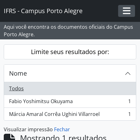
Skip to main content
IFRS - Campus Porto Alegre
Togg
Aqui você encontra os documentos oficiais do Campus
Porto Alegre.
Limite seus resultados por:
Nome
Todos
Fabio Yoshimitsu Okuyama
1
, 1 resultados
Márcia Amaral Corrêa Ughini Villarroel
1
, 1 resultados
Visualizar impressão
Fechar
Mostrando 1 resultados