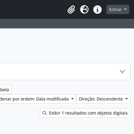
sque na página de navegação
Entrar
Idioma
Ligações rápidas
abela
denar por ordem: Data modificada
Direção: Descendente
Exibir 1 resultados com objetos digitais