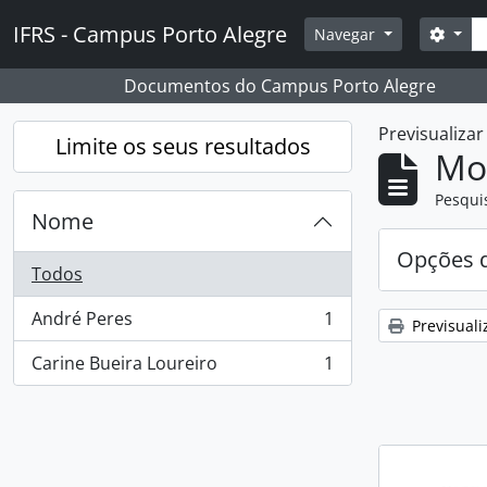
Skip to main content
Pesq
IFRS - Campus Porto Alegre
Opçõ
Navegar
Documentos do Campus Porto Alegre
Previsualiza
Limite os seus resultados
Mos
Pesqui
Nome
Opções d
Todos
André Peres
1
Previsuali
, 1 resultados
Carine Bueira Loureiro
1
, 1 resultados