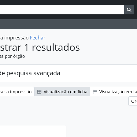
uisar
es de busca
Bu
r a impressão
Fechar
trar 1 resultados
sa por órgão
e pesquisa avançada
zar a impressão
Visualização em ficha
Visualização em t
Or