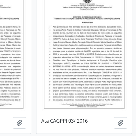
Ata CAGPPI 03/ 2016
Adicionar à área de transferência
Adici