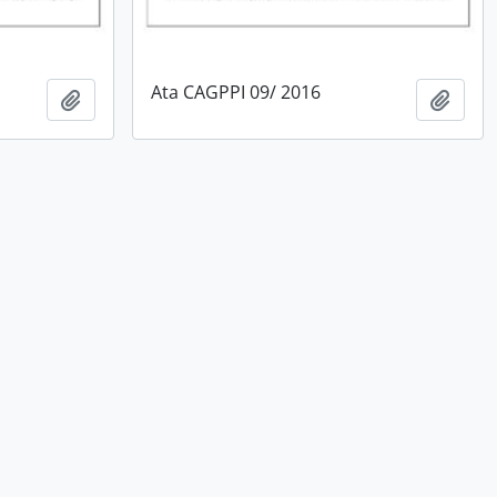
Ata CAGPPI 09/ 2016
Adicionar à área de transferência
Adici