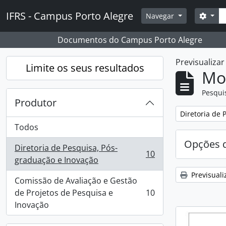
Skip to main content
Pesq
IFRS - Campus Porto Alegre
Opçõ
Navegar
Documentos do Campus Porto Alegre
Previsualiza
Limite os seus resultados
Mos
Pesqui
Produtor
Remover filtro
Diretoria de 
Todos
Opções d
Diretoria de Pesquisa, Pós-
10
, 10 resultados
graduação e Inovação
Previsuali
Comissão de Avaliação e Gestão
de Projetos de Pesquisa e
10
, 10 resultados
Inovação