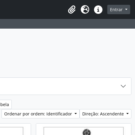
sque na página de navegação
Entrar
Idioma
Ligações rápidas
abela
Ordenar por ordem: Identificador
Direção: Ascendente