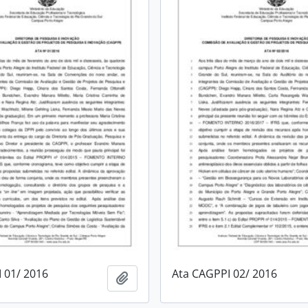
 01/ 2016
Ata CAGPPI 02/ 2016
Adicionar à área de transferência