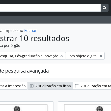
uisar
es de busca
Bu
r a impressão
Fechar
trar 10 resultados
sa por órgão
:
Remover filtro:
Pesquisa, Pós-graduação e Inovação
Com objeto digital
e pesquisa avançada
zar a impressão
Visualização em ficha
Visualização em t