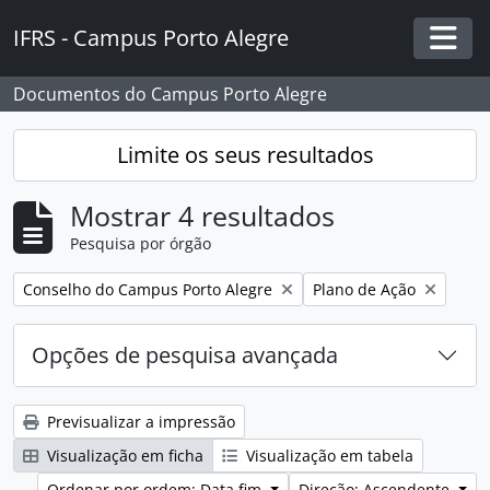
Skip to main content
IFRS - Campus Porto Alegre
Togg
Documentos do Campus Porto Alegre
Limite os seus resultados
Mostrar 4 resultados
Pesquisa por órgão
Remover filtro:
Remover filtro:
Conselho do Campus Porto Alegre
Plano de Ação
Opções de pesquisa avançada
Previsualizar a impressão
Visualização em ficha
Visualização em tabela
Ordenar por ordem: Data fim
Direção: Ascendente