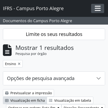
Skip to main content
IFRS - Campus Porto Alegre
Togg
Documentos do Campus Porto Alegre
Limite os seus resultados
Mostrar 1 resultados
Pesquisa por órgão
Remover filtro:
Ensino
Opções de pesquisa avançada
Previsualizar a impressão
Visualização em ficha
Visualização em tabela
Ordenar por ordem: Data fim
Direção: Descendente