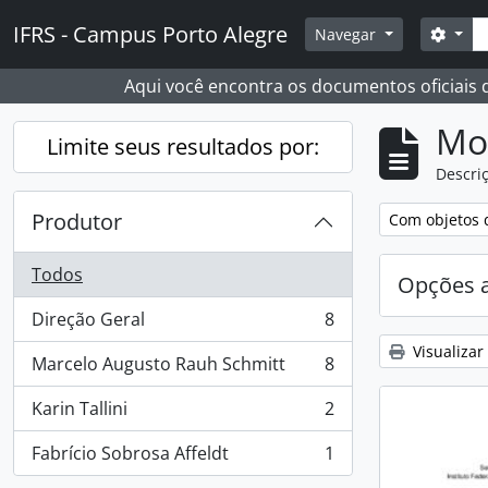
Skip to main content
Busc
IFRS - Campus Porto Alegre
Opçõ
Navegar
Aqui você encontra os documentos oficiais
Mo
Limite seus resultados por:
Descriç
Produtor
Remover filtro
Com objetos d
Todos
Opções 
Direção Geral
8
, 8 resultados
Visualizar
Marcelo Augusto Rauh Schmitt
8
, 8 resultados
Karin Tallini
2
, 2 resultados
Fabrício Sobrosa Affeldt
1
, 1 resultados