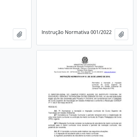
Instrução Normativa 001/2022
Adicionar a área de transferência
Adici