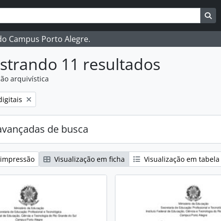
ar
es de busca
Bu
 do Campus Porto Alegre.
strando 11 resultados
ão arquivística
:
igitais
avançadas de busca
 impressão
Visualização em ficha
Visualização em tabela