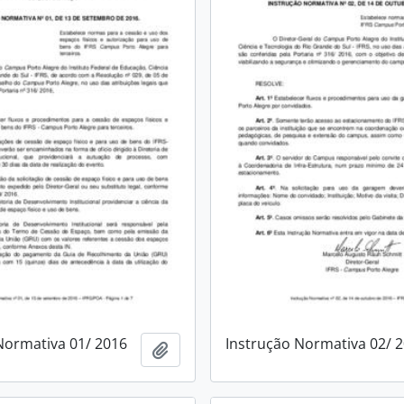
Normativa 01/ 2016
Instrução Normativa 02/ 
Adicionar a área de transferência