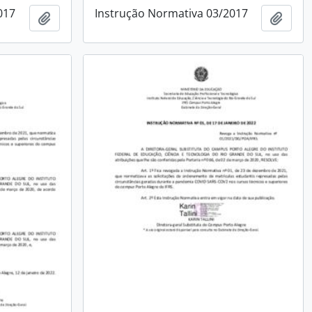
017
Instrução Normativa 03/2017
Adicionar a área de transferência
Adici