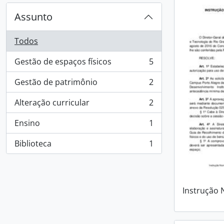
Assunto
Todos
Gestão de espaços físicos
5
, 5 resultados
Gestão de patrimônio
2
, 2 resultados
Alteração curricular
2
, 2 resultados
Ensino
1
, 1 resultados
Biblioteca
1
, 1 resultados
Instrução 