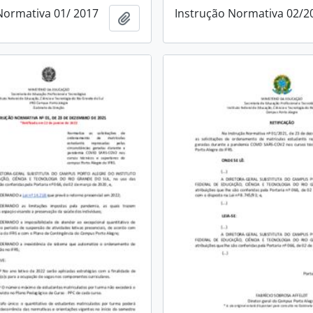
Normativa 01/ 2017
Instrução Normativa 02/2
Adicionar a área de transferência