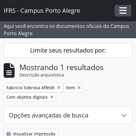
Skip to main content
IFRS - Campus Porto Alegre
Togg
Aqui você encontra os documentos oficiais do Campus
Porto Alegre.
Limite seus resultados por:
Mostrando 1 resultados
Descrição arquivística
Remover filtro:
Remover filtro:
Fabrício Sobrosa Affeldt
Item
Remover filtro:
Com objetos digitais
Opções avançadas de busca
Visualizar impressão