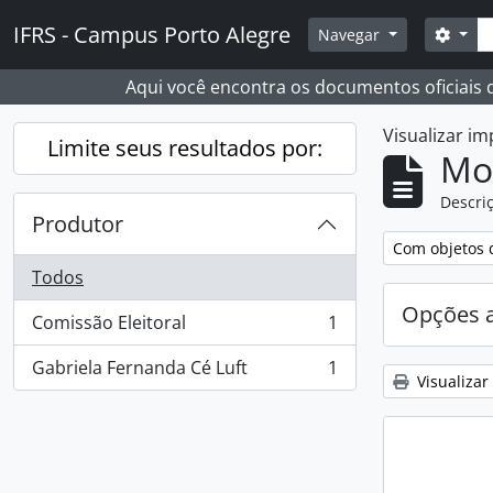
Skip to main content
Busc
IFRS - Campus Porto Alegre
Opçõ
Navegar
Aqui você encontra os documentos oficiais
Visualizar i
Limite seus resultados por:
Mo
Descriç
Produtor
Remover filtro
Com objetos d
Todos
Opções 
Comissão Eleitoral
1
, 1 resultados
Gabriela Fernanda Cé Luft
1
, 1 resultados
Visualizar