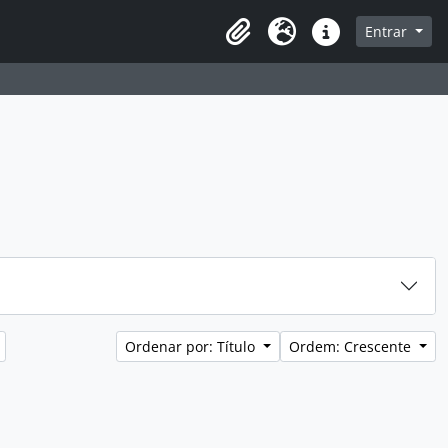
sque na página de navegação
Entrar
Idioma
Atalhos
Ordenar por: Título
Ordem: Crescente