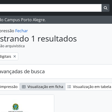
ar
es de busca
Bu
 do Campus Porto Alegre.
mpressão
Fechar
strando 1 resultados
ão arquivística
:
igitais
avançadas de busca
 impressão
Visualização em ficha
Visualização em tabela