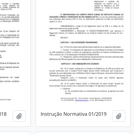
018
Instrução Normativa 01/2019
Adicionar a área de transferência
Adici