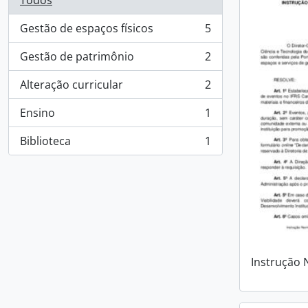
Todos
Gestão de espaços físicos
5
, 5 resultados
Gestão de patrimônio
2
, 2 resultados
Alteração curricular
2
, 2 resultados
Ensino
1
, 1 resultados
Biblioteca
1
, 1 resultados
Instrução 