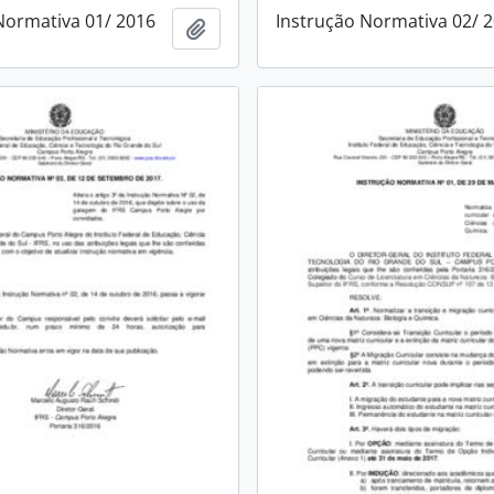
Normativa 01/ 2016
Instrução Normativa 02/ 
Adicionar a área de transferência