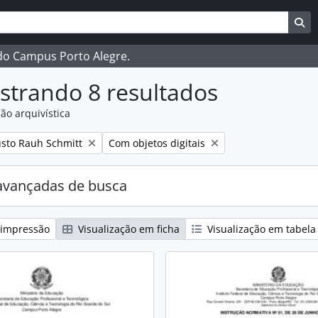
ar
es de busca
Bu
 do Campus Porto Alegre.
strando 8 resultados
ão arquivística
:
Remover filtro:
sto Rauh Schmitt
Com objetos digitais
avançadas de busca
 impressão
Visualização em ficha
Visualização em tabela