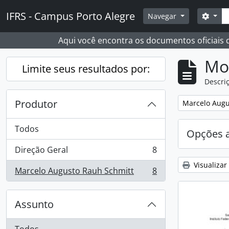
Skip to main content
Busc
IFRS - Campus Porto Alegre
Opçõ
Navegar
Aqui você encontra os documentos oficiais
Mo
Limite seus resultados por:
Descriç
Produtor
Remover filtro
Marcelo Augu
Todos
Opções 
Direção Geral
8
, 8 resultados
Visualizar
Marcelo Augusto Rauh Schmitt
8
, 8 resultados
Assunto