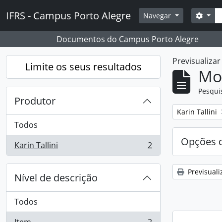
Skip to main content
Pesq
IFRS - Campus Porto Alegre
Opçõ
Navegar
Documentos do Campus Porto Alegre
Previsualiza
Limite os seus resultados
Mos
Pesqui
Produtor
Remover filtro
Karin Tallini
Todos
Opções d
Karin Tallini
2
, 2 resultados
Previsuali
Nível de descrição
Todos