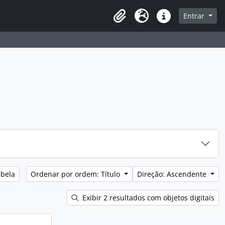
sque na página de navegação
Entrar
Idioma
Ligações rápidas
abela
Ordenar por ordem: Título
Direção: Ascendente
Exibir 2 resultados com objetos digitais