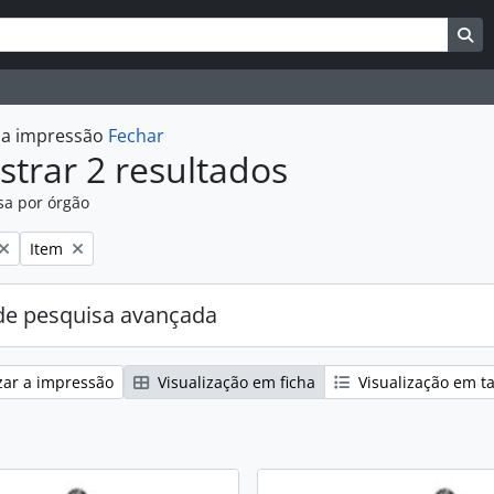
uisar
es de busca
Bu
r a impressão
Fechar
trar 2 resultados
sa por órgão
:
Remover filtro:
Item
e pesquisa avançada
zar a impressão
Visualização em ficha
Visualização em t