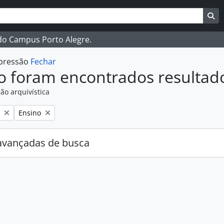
ar
es de busca
Bu
 do Campus Porto Alegre.
mpressão
Fechar
o foram encontrados resultad
ão arquivística
:
Remover filtro:
Ensino
avançadas de busca