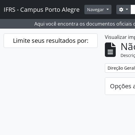
Skip to main content
Busc
IFRS - Campus Porto Alegre
Opçõ
Navegar
Aqui você encontra os documentos oficiais
Visualizar i
Limite seus resultados por:
Nã
Descriç
Remover filtro
Direção Geral
Opções 