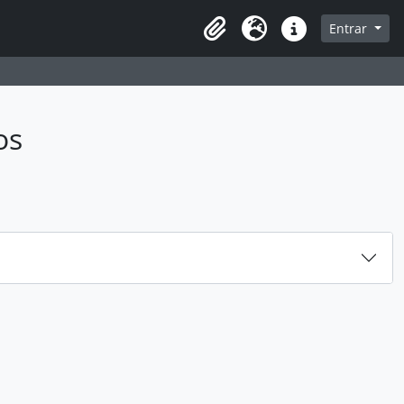
sque na página de navegação
Entrar
Idioma
Atalhos
os