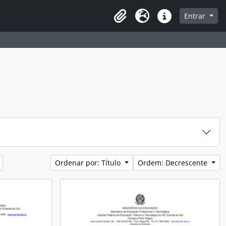
sque na página de navegação
Entrar
Idioma
Atalhos
Ordenar por: Título
Ordem: Decrescente