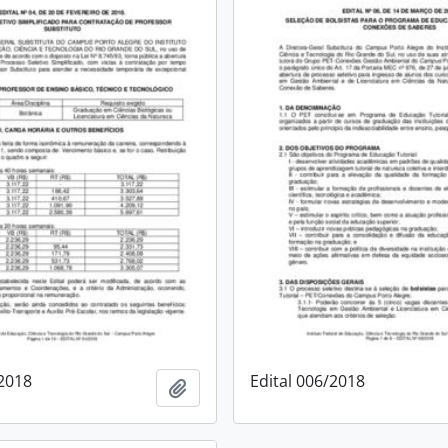
/2018
Edital 006/2018
Adicionar a área de transferência