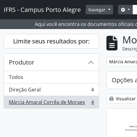
Skip to main content
Busc
IFRS - Campus Porto Alegre
Opçõ
Navegar
Aqui você encontra os documentos oficiais
Mo
Limite seus resultados por:
Descriç
Produtor
Remover filtro
Márcia Amara
Todos
Opções 
Direção Geral
4
, 4 resultados
Visualizar
Márcia Amaral Corrêa de Moraes
4
, 4 resultados