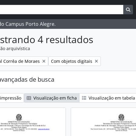
ar
es de busca
Bu
 do Campus Porto Alegre.
strando 4 resultados
ão arquivística
:
Remover filtro:
l Corrêa de Moraes
Com objetos digitais
avançadas de busca
 impressão
Visualização em ficha
Visualização em tabela