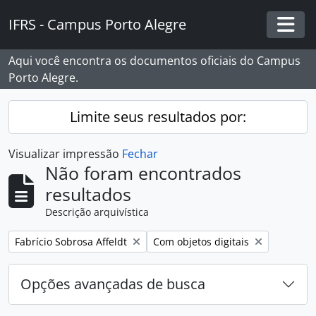
Skip to main content
IFRS - Campus Porto Alegre
Togg
Aqui você encontra os documentos oficiais do Campus
Porto Alegre.
Limite seus resultados por:
Visualizar impressão
Fechar
Não foram encontrados
resultados
Descrição arquivística
Remover filtro:
Remover filtro:
Fabrício Sobrosa Affeldt
Com objetos digitais
Opções avançadas de busca