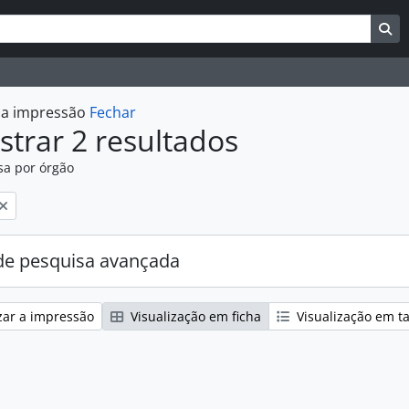
uisar
es de busca
Bu
r a impressão
Fechar
trar 2 resultados
sa por órgão
:
e pesquisa avançada
zar a impressão
Visualização em ficha
Visualização em t