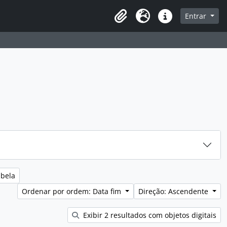
sque na página de navegação
Entrar
Idioma
Ligações rápidas
abela
Ordenar por ordem: Data fim
Direção: Ascendente
Exibir 2 resultados com objetos digitais