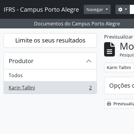
Skip to main content
Pesq
IFRS - Campus Porto Alegre
Opçõ
Navegar
Documentos do Campus Porto Alegre
Previsualiza
Limite os seus resultados
Mos
Pesqui
Produtor
Remover filtro
Karin Tallini
Todos
Opções d
Karin Tallini
2
, 2 resultados
Previsuali