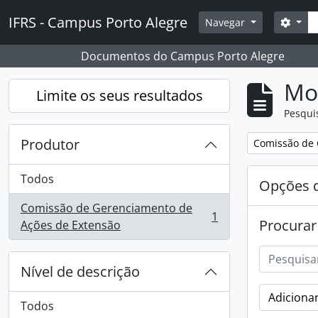
Skip to main content
Pesq
IFRS - Campus Porto Alegre
Opçõ
Navegar
Documentos do Campus Porto Alegre
Mos
Limite os seus resultados
Pesqui
Produtor
Remover filtro
Comissão de 
Todos
Opções d
Comissão de Gerenciamento de
1
Procurar
, 1 resultados
Ações de Extensão
Nível de descrição
Adicionar
Todos