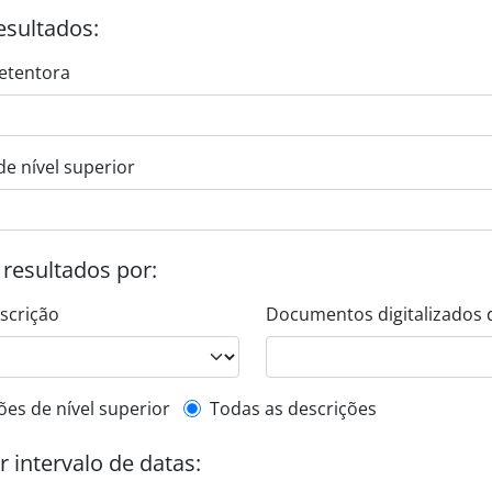
esultados:
etentora
de nível superior
s resultados por:
escrição
Documentos digitalizados 
de descrição de nível superior
ões de nível superior
Todas as descrições
or intervalo de datas: