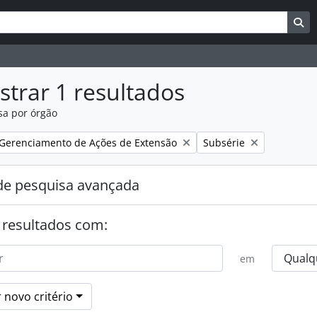
uisar
es de busca
Bu
trar 1 resultados
sa por órgão
:
Remover filtro:
Gerenciamento de Ações de Extensão
Subsérie
e pesquisa avançada
 resultados com:
em
 novo critério