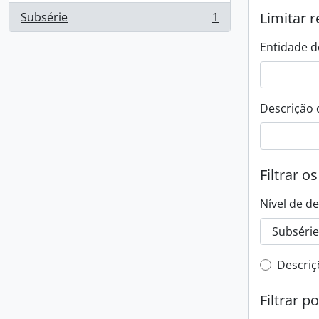
Limitar r
Subsérie
1
, 1 resultados
Entidade d
Descrição 
Filtrar o
Nível de d
Filtro 
Descriç
Filtrar p