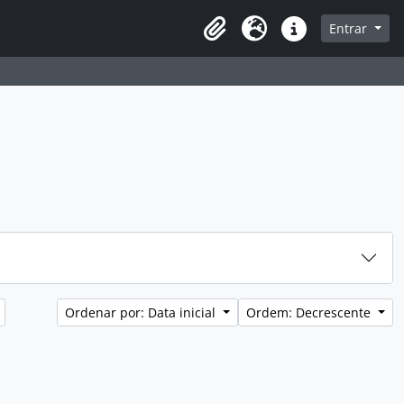
sque na página de navegação
Entrar
Idioma
Atalhos
Ordenar por: Data inicial
Ordem: Decrescente