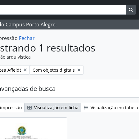
ar
es de busca
Bu
 do Campus Porto Alegre.
mpressão
Fechar
strando 1 resultados
ão arquivística
:
Remover filtro:
osa Affeldt
Com objetos digitais
avançadas de busca
 impressão
Visualização em ficha
Visualização em tabela