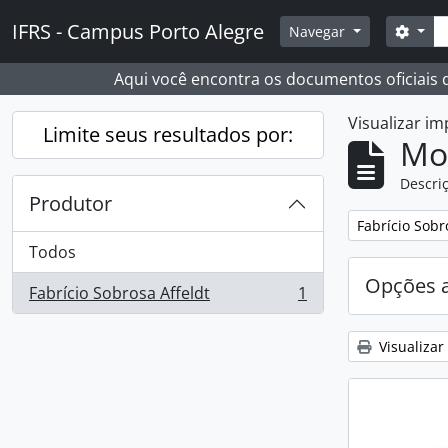
Skip to main content
Busc
IFRS - Campus Porto Alegre
Opçõ
Navegar
Aqui você encontra os documentos oficiais
Visualizar i
Limite seus resultados por:
Mo
Descriç
Produtor
Remover filtro
Fabrício Sobr
Todos
Opções 
Fabrício Sobrosa Affeldt
1
, 1 resultados
Visualizar