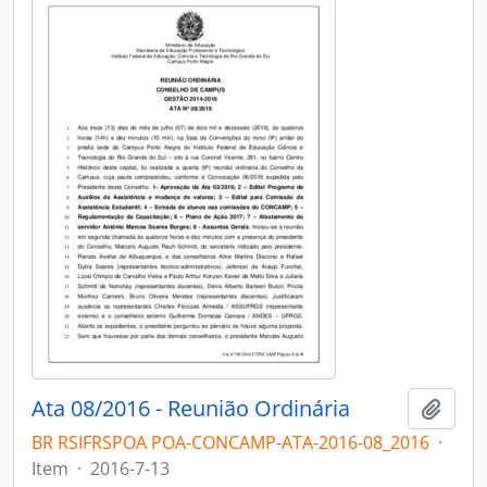
Ata 08/2016 - Reunião Ordinária
Add t
BR RSIFRSPOA POA-CONCAMP-ATA-2016-08_2016
·
Item
·
2016-7-13