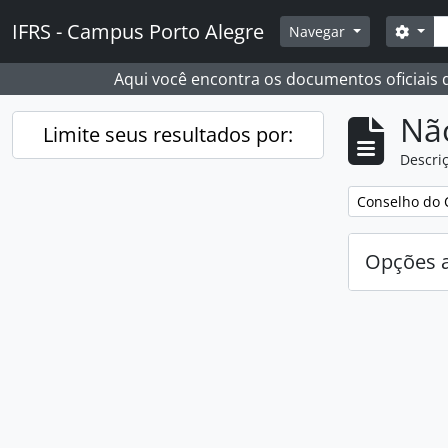
Skip to main content
Busc
IFRS - Campus Porto Alegre
Opçõ
Navegar
Aqui você encontra os documentos oficiais
Nã
Limite seus resultados por:
Descriç
Remover filtro
Conselho do 
Opções 