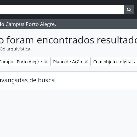
ar
es de busca
Bu
 do Campus Porto Alegre.
o foram encontrados resultad
ão arquivística
:
Remover filtro:
Remover filtro:
Campus Porto Alegre
Plano de Ação
Com objetos digitais
avançadas de busca