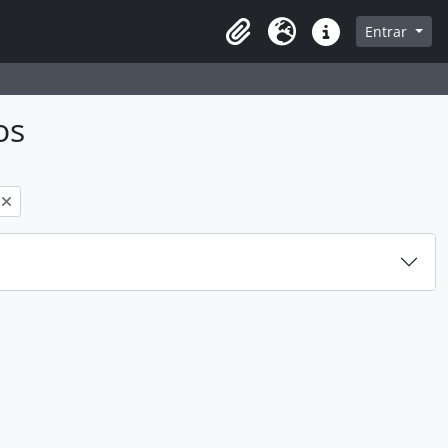
sque na página de navegação
Entrar
Idioma
Atalhos
os