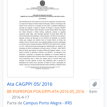
Ata CAGPPI 05/ 2016
Adici
BR RSIFRSPOA POA-DPPI-ATA-2016-05_2016
·
Item
·
2016-4-17
Parte de
Campus Porto Alegre - IFRS