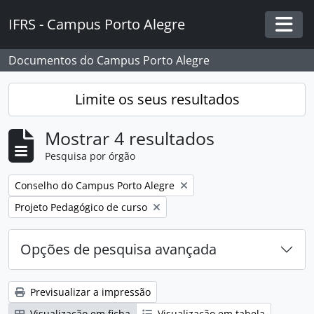
Skip to main content
IFRS - Campus Porto Alegre
Togg
Documentos do Campus Porto Alegre
Limite os seus resultados
Mostrar 4 resultados
Pesquisa por órgão
Remover filtro:
Conselho do Campus Porto Alegre
Remover filtro:
Projeto Pedagógico de curso
Opções de pesquisa avançada
Previsualizar a impressão
Visualização em ficha
Visualização em tabela