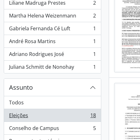
Liliane Madruga Prestes
2
, 2 resultados
Martha Helena Weizenmann
2
, 2 resultados
Gabriela Fernanda Cé Luft
1
, 1 resultados
André Rosa Martins
1
, 1 resultados
Adriano Rodrigues José
1
, 1 resultados
Juliana Schmitt de Nonohay
1
, 1 resultados
Assunto
Todos
Eleições
18
, 18 resultados
Conselho de Campus
5
, 5 resultados