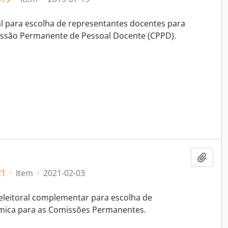
ral para escolha de representantes docentes para
issão Permanente de Pessoal Docente (CPPD).
Adici
21
·
Item
·
2021-02-03
eleitoral complementar para escolha de
mica para as Comissões Permanentes.