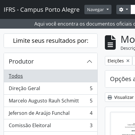
Skip to main content
Busc
IFRS - Campus Porto Alegre
Opçõ
Navegar
Aqui você encontra os documentos oficiais
Mo
Limite seus resultados por:
Descriç
Produtor
Remover filtro
Eleições
Todos
Opções 
Direção Geral
5
, 5 resultados
Visualizar
Marcelo Augusto Rauh Schmitt
5
, 5 resultados
Jeferson de Araújo Funchal
4
, 4 resultados
Comissão Eleitoral
3
, 3 resultados