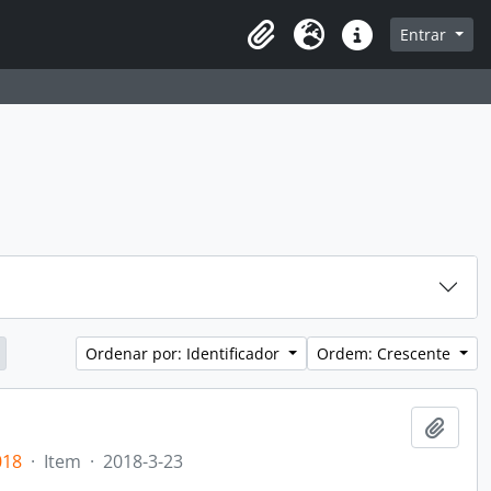
sque na página de navegação
Entrar
Idioma
Atalhos
Ordenar por: Identificador
Ordem: Crescente
Adici
018
·
Item
·
2018-3-23