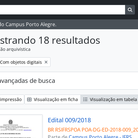
ar
es de busca
Bu
 do Campus Porto Alegre.
strando 18 resultados
ão arquivística
:
Remover filtro:
Com objetos digitais
avançadas de busca
 impressão
Visualização em ficha
Visualização em tabela
Edital 009/2018
BR RSIFRSPOA POA-DG-ED-2018-009_2
Parte de
Campus Porto Alegre - IFRS