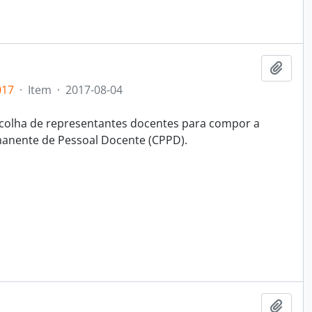
Adici
017
·
Item
·
2017-08-04
scolha de representantes docentes para compor a
anente de Pessoal Docente (CPPD).
Adici