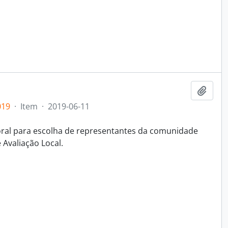
Adici
019
·
Item
·
2019-06-11
toral para escolha de representantes da comunidade
Avaliação Local.