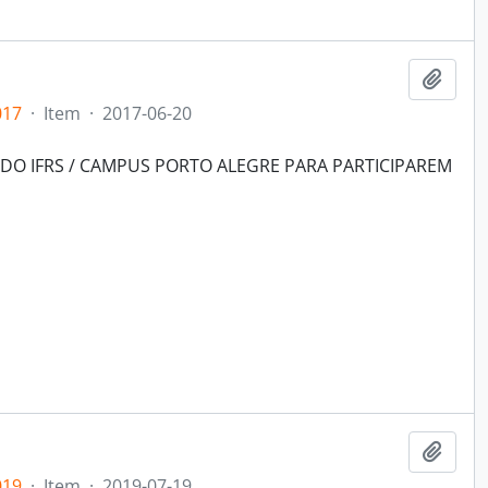
Adici
017
·
Item
·
2017-06-20
DO IFRS / CAMPUS PORTO ALEGRE PARA PARTICIPAREM
Adici
019
·
Item
·
2019-07-19