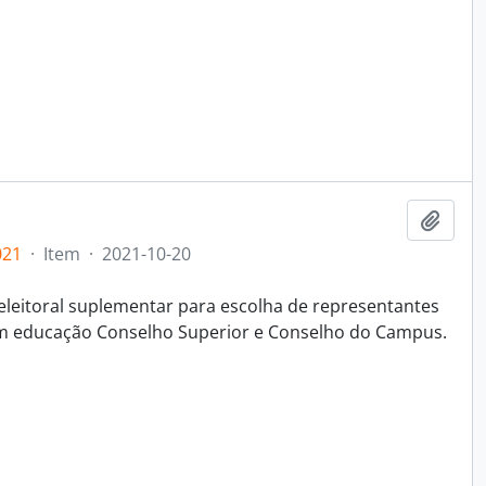
Adici
021
·
Item
·
2021-10-20
eleitoral suplementar para escolha de representantes
em educação Conselho Superior e Conselho do Campus.