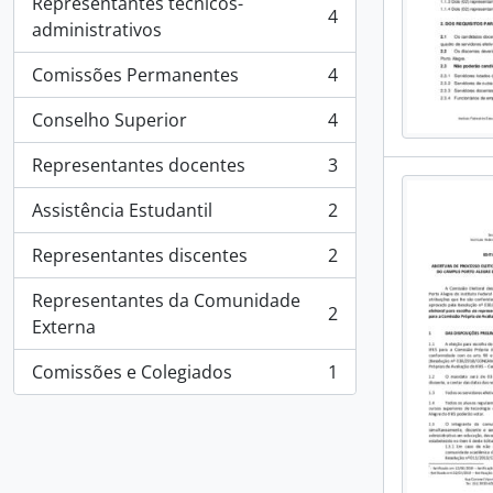
Representantes técnicos-
4
, 4 resultados
administrativos
Comissões Permanentes
4
, 4 resultados
Conselho Superior
4
, 4 resultados
Representantes docentes
3
, 3 resultados
Assistência Estudantil
2
, 2 resultados
Representantes discentes
2
, 2 resultados
Representantes da Comunidade
2
, 2 resultados
Externa
Comissões e Colegiados
1
, 1 resultados