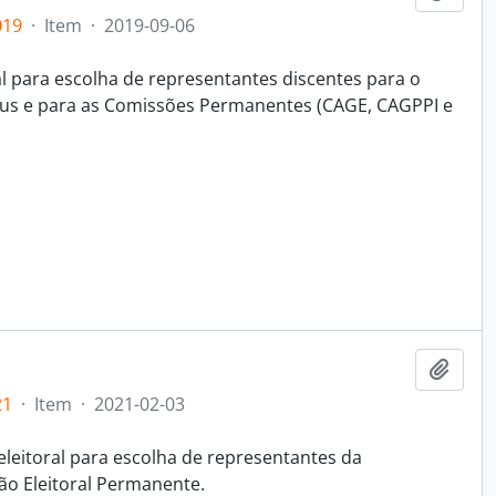
019
·
Item
·
2019-09-06
al para escolha de representantes discentes para o
us e para as Comissões Permanentes (CAGE, CAGPPI e
Adici
21
·
Item
·
2021-02-03
eleitoral para escolha de representantes da
o Eleitoral Permanente.