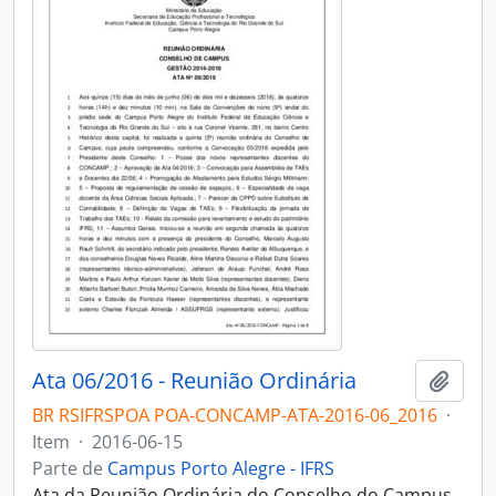
Ata 06/2016 - Reunião Ordinária
Adici
BR RSIFRSPOA POA-CONCAMP-ATA-2016-06_2016
·
Item
·
2016-06-15
Parte de
Campus Porto Alegre - IFRS
Ata da Reunião Ordinária do Conselho do Campus