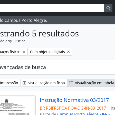
ar
es de busca
Bu
 do Campus Porto Alegre.
strando 5 resultados
ão arquivística
:
Remover filtro:
aços físicos
Com objetos digitais
avançadas de busca
 impressão
Visualização em ficha
Visualização em tabela
Instrução Normativa 03/2017
BR RSIFRSPOA POA-DG-IN-03_2017
·
I
Parte de
Campus Porto Alegre - IFRS