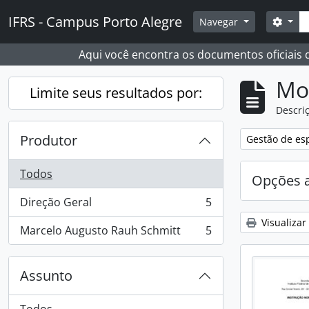
Skip to main content
Busc
IFRS - Campus Porto Alegre
Opçõ
Navegar
Aqui você encontra os documentos oficiais
Mo
Limite seus resultados por:
Descriç
Produtor
Remover filtro
Gestão de esp
Todos
Opções 
Direção Geral
5
, 5 resultados
Visualizar
Marcelo Augusto Rauh Schmitt
5
, 5 resultados
Assunto