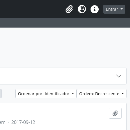
sque na página de navegação
Entrar
Idioma
Atalhos
Ordenar por: Identificador
Ordem: Decrescente
Adici
tem
·
2017-09-12