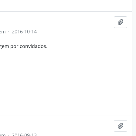
Adici
tem
·
2016-10-14
agem por convidados.
Adici
tem
·
2016-09-13