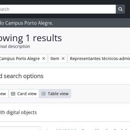
ch
 options
Sea
 do Campus Porto Alegre.
wing 1 results
ival description
Remove filter:
Remove filter:
Campus Porto Alegre
Item
Representantes técnicos-admin
 search options
iew
Card view
Table view
ith digital objects