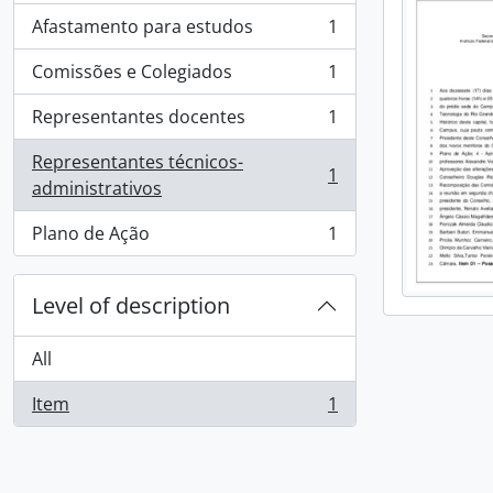
Afastamento para estudos
1
, 1 results
Comissões e Colegiados
1
, 1 results
Representantes docentes
1
, 1 results
Representantes técnicos-
1
, 1 results
administrativos
Plano de Ação
1
, 1 results
Level of description
All
Item
1
, 1 results