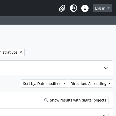
rch in browse page
Log in
Clipboard
Language
Quick links
istrativos
Sort by: Date modified
Direction: Ascending
Show results with digital objects