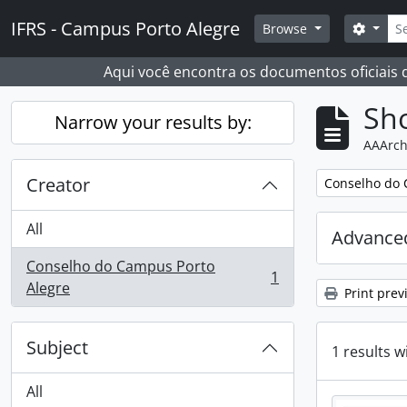
Skip to main content
Sear
IFRS - Campus Porto Alegre
Search
Browse
Aqui você encontra os documentos oficiais
Sho
Narrow your results by:
AAArch
Creator
Remove filter:
Conselho do 
All
Advanced
Conselho do Campus Porto
1
, 1 results
Alegre
Print prev
Subject
1 results w
All