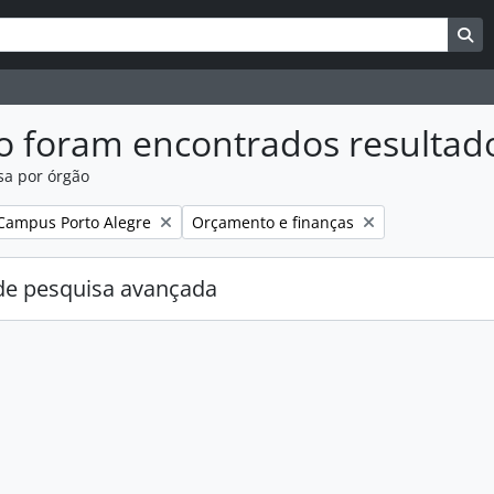
uisar
es de busca
Bu
o foram encontrados resultad
sa por órgão
:
Remover filtro:
Campus Porto Alegre
Orçamento e finanças
e pesquisa avançada