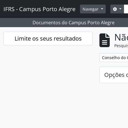
Skip to main content
Pesq
IFRS - Campus Porto Alegre
Opçõ
Navegar
Documentos do Campus Porto Alegre
Nã
Limite os seus resultados
Pesqui
Remover filtro
Conselho do 
Opções d