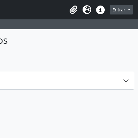
sque na página de navegação
Entrar
Idioma
Ligações rápidas
os