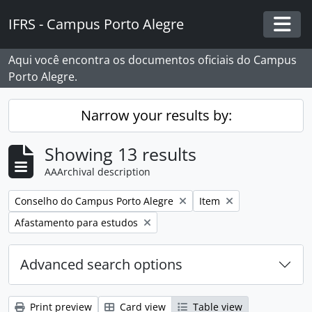
Skip to main content
IFRS - Campus Porto Alegre
Togg
Aqui você encontra os documentos oficiais do Campus
Porto Alegre.
Narrow your results by:
Showing 13 results
AAArchival description
Remove filter:
Remove filter:
Conselho do Campus Porto Alegre
Item
Remove filter:
Afastamento para estudos
Advanced search options
Print preview
Card view
Table view