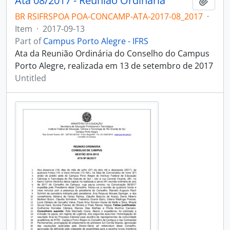
Ata 08/2017 - Reunião Ordinária
Add t
BR RSIFRSPOA POA-CONCAMP-ATA-2017-08_2017
·
Item
·
2017-09-13
Part of
Campus Porto Alegre - IFRS
Ata da Reunião Ordinária do Conselho do Campus
Porto Alegre, realizada em 13 de setembro de 2017
Untitled