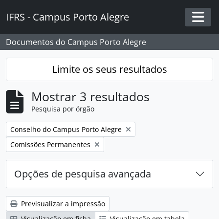
Skip to main content
IFRS - Campus Porto Alegre
Togg
Documentos do Campus Porto Alegre
Limite os seus resultados
Mostrar 3 resultados
Pesquisa por órgão
Remover filtro:
Conselho do Campus Porto Alegre
Remover filtro:
Comissões Permanentes
Opções de pesquisa avançada
Previsualizar a impressão
Visualização em ficha
Visualização em tabela